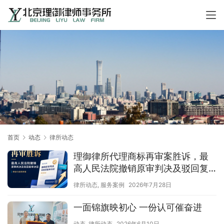
首页
动态
律所动态
理御律所代理商标再审案胜诉，最
高人民法院撤销原审判决及驳回复
审决定
律所动态
,
服务案例
2026年7月28日
一面锦旗映初心 一份认可催奋进
动态
,
律所动态
2026年6月10日