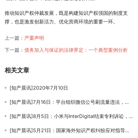
推动知识产权仲裁发展，既是构建知识产权强国的制度支
撑，也是激发创新活力、优化营商环境的重要一环。
上一篇：
严重声明
下一篇：
债务加入与保证的法律界定：一个典型案例分析
相关文章
[知产晨讯]2020年7月10日
[知产晨讯]7月16日：平台组织微信公号刷流量违法，赔偿金300万；北京无印良品诉日本無印良品侵权，再审申请被驳回
[知产晨讯]8月5日：小米与InterDigital结束专利诉讼，达成全球专利许可协议；从开庭到宣判仅用1小时！威海市首起知识产权审判“三合一”刑事案件宣判
[知产晨讯]5月21日：国家海外知识产权纠纷应对指导中心官网正式上线！电影频道斥浙江卫视《星辰大海》MV抄袭 呼吁树立版权意识