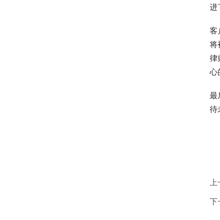
进
客
将
律
心
最
待
上
下