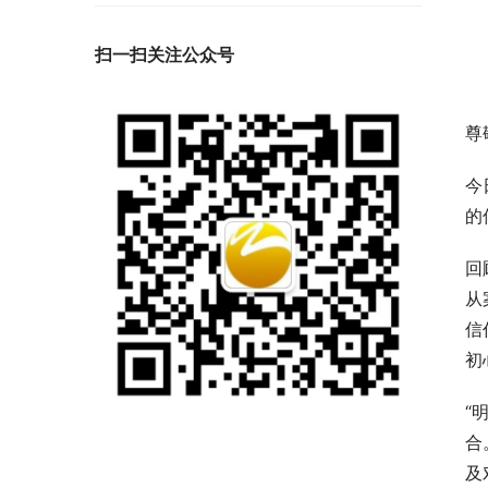
扫一扫关注公众号
尊
今
的
回
从
信
初
“
合
及