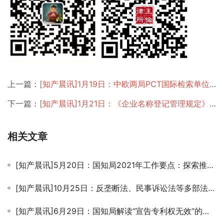
上一篇：
[知产晨讯]1月19日：中欧两局PCT国际检索单位试点项目在线研讨会将举办；场监管总局：加强反垄断和反不正当竞争 坚持支持规范并重；
下一篇：
[知产晨讯]1月21日：《企业名称登记管理规定》公布，今年3月1日起施行；国知局：2020年我国商标审查工作成效显著；作家庄羽公布“反剽窃基金”进展
相关文章
[知产晨讯]5月20日：国知局2021年工作要点：探索推进实用新型制度和外观设计制度改革！严厉打击非正常专利申请；最高法发布第三批保护产权和企业家合法权益典型案例
[知产晨讯]10月25日：反垄断法、民事诉讼法等多部法律草案公开征求意见；全国人大常委会会议表决通过关于批准马拉喀什条约的决定
[知产晨讯]6月29日：​国知局解读“宣告专利权无效”的相关法律 ；广东市监局 | 互联网平台“二选一”行为、“大数据杀熟”等为反垄断执法重点